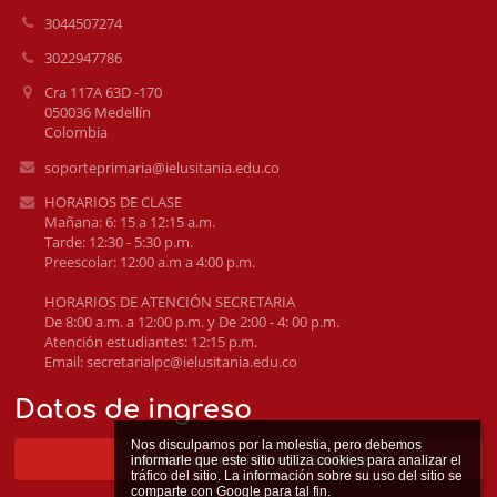
3044507274
3022947786
Cra 117A 63D -170
050036 Medellín
Colombia
soporteprimaria@ielusitania.edu.co
HORARIOS DE CLASE
Mañana: 6: 15 a 12:15 a.m.
Tarde: 12:30 - 5:30 p.m.
Preescolar: 12:00 a.m a 4:00 p.m.
HORARIOS DE ATENCIÓN SECRETARIA
De 8:00 a.m. a 12:00 p.m. y De 2:00 - 4: 00 p.m.
Atención estudiantes: 12:15 p.m.
Email: secretarialpc@ielusitania.edu.co
Datos de ingreso
Nos disculpamos por la molestia, pero debemos 
Iniciar sesión con la cuenta EduPage
informarle que este sitio utiliza cookies para analizar el 
tráfico del sitio. La información sobre su uso del sitio se 