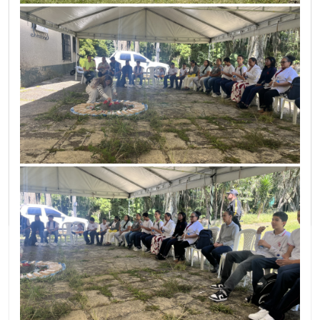
áreas del derecho, tales como:
Penal y policivo
Civil
Tránsito
Familiar
Laboral
Público
Esta actividad busca acercar los servicios jurídicos a la comunidad,
promover el conocimiento de los derechos y brindar
acompañamiento profesional para resolver inquietudes legales.
Invitamos a estudiantes, familias y vecinos a participar
y aprovechar esta valiosa oportunidad para informarse
y fortalecer su acceso a la justicia.