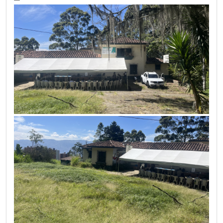
El próximo
jueves 28 de agosto de 2025
, la
Institución
Educativa Lusitania Paz de Colombia
será sede del
Consultorio
Jurídico al Colegio
, un espacio de asesoría legal gratuita ofrecido
por la
Institución Universitaria Visión de las Américas
, en el
marco del
Proyecto Horizonte Constitucional, Derecho
y Sociedad
.
Durante la jornada, que se desarrollará de
8:00 a.m. a 12:00 m.
,
toda la comunidad podrá acceder a orientación en diferentes