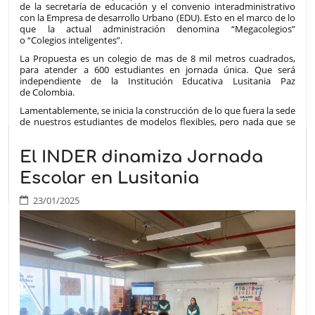
de la secretaría de educación y el convenio interadministrativo
con la Empresa de desarrollo Urbano (EDU). Esto en el marco de lo
que la actual administración denomina “Megacolegios”
o “Colegios inteligentes”.
La Propuesta es un colegio de mas de 8 mil metros cuadrados,
para atender a 600 estudiantes en jornada única. Que será
independiente de la Institución Educativa Lusitania Paz
de Colombia.
Lamentablemente, se inicia la construcción de lo que fuera la sede
de nuestros estudiantes de modelos flexibles, pero nada que se
reinicia la terminación de las adecuaciones a la sede El Tirol
2. Y tampoco el mantenimiento de la infraestructura de la sede
El INDER dinamiza Jornada
principal, que, aunque es una construcción nueva, desde su
inauguración presenta fallas estructurales y de diseño, que hasta
Escolar en Lusitania
el día de hoy no se han podio corregir y solucionar de fondo.
23/01/2025