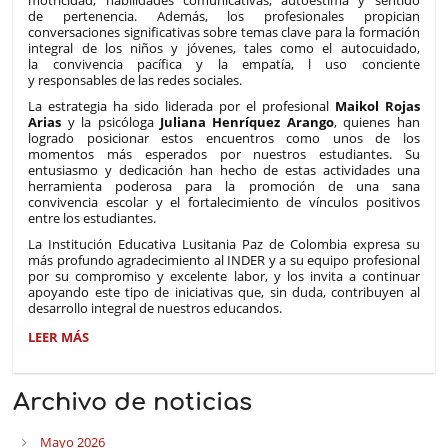
motricidad, habilidades comunicativas, autoestima y sentido
de pertenencia. Además, los profesionales propician
conversaciones significativas sobre temas clave para la formación
integral de los niños y jóvenes, tales como el autocuidado,
la convivencia pacífica y la empatía, l uso conciente
y responsables de las redes sociales.
La estrategia ha sido liderada por el profesional
Maikol Rojas
Arias
y la psicóloga
Juliana Henríquez Arango
, quienes han
logrado posicionar estos encuentros como unos de los
momentos más esperados por nuestros estudiantes. Su
entusiasmo y dedicación han hecho de estas actividades una
herramienta poderosa para la promoción de una sana
convivencia escolar y el fortalecimiento de vínculos positivos
entre los estudiantes.
La Institución Educativa Lusitania Paz de Colombia expresa su
más profundo agradecimiento al INDER y a su equipo profesional
por su compromiso y excelente labor, y los invita a continuar
apoyando este tipo de iniciativas que, sin duda, contribuyen al
desarrollo integral de nuestros educandos.
EL
LEER MÁS
INDER
DINAMIZA
JORNADA
Archivo de noticias
ESCOLAR
EN
Mayo 2026
LUSITANIA: