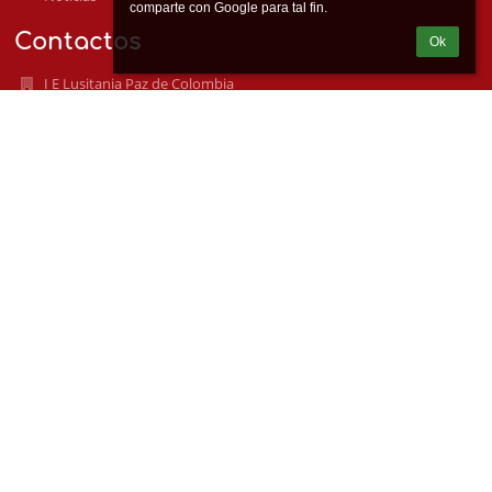
Contactos
Ok
I E Lusitania Paz de Colombia
lusitania@ielusitania.edu.co
Correo principal
soportesecundaria@ielusitania.edu.co
3044507274
3022947786
Cra 117A 63D -170
050036 Medellín
Colombia
soporteprimaria@ielusitania.edu.co
HORARIOS DE CLASE
Mañana: 6: 15 a 12:15 a.m.
Tarde: 12:30 - 5:30 p.m.
Preescolar: 12:00 a.m a 4:00 p.m.