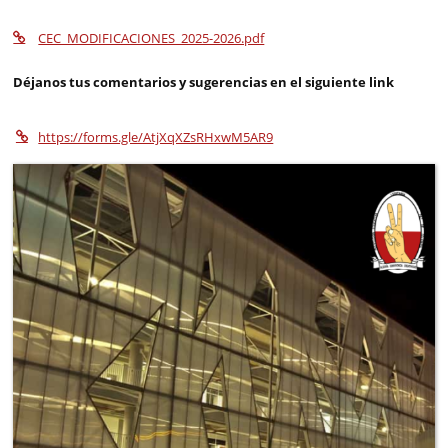
CEC_MODIFICACIONES_2025-2026.pdf
Déjanos tus comentarios y sugerencias en el siguiente link
https://forms.gle/AtjXqXZsRHxwM5AR9