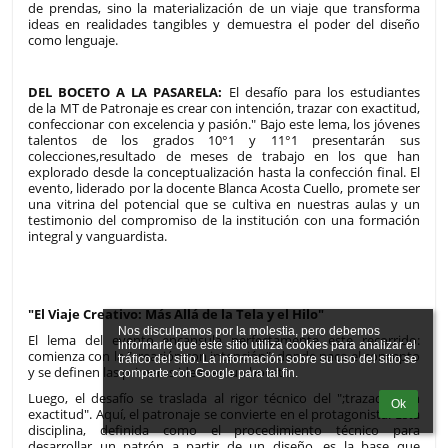
de prendas, sino la materialización de un viaje que transforma
ideas en realidades tangibles y demuestra el poder del diseño
como lenguaje.
DEL BOCETO A LA PASARELA:
El desafío para los estudiantes
de la MT de Patronaje es crear con intención, trazar con exactitud,
confeccionar con excelencia y pasión." Bajo este lema, los jóvenes
talentos de los grados 10°1 y 11°1 presentarán sus
colecciones,resultado de meses de trabajo en los que han
explorado desde la conceptualización hasta la confección final. El
evento, liderado por la docente Blanca Acosta Cuello, promete ser
una vitrina del potencial que se cultiva en nuestras aulas y un
testimonio del compromiso de la institución con una formación
integral y vanguardista.
"El Viaje Creativo: Más Allá de la Tela y el Hilo"
Nos disculpamos por la molestia, pero debemos 
El lema del evento encapsula perfectamente este recorrido:
informarle que este sitio utiliza cookies para analizar el 
comienza con la "creación con intención", donde nace el concepto
tráfico del sitio. La información sobre su uso del sitio se 
y se definen las primeras ideas en un boceto.
Luego, el desafío se traslada al rigor técnico del ";trazado con
Ok
exactitud". Aquí, el patronaje se convierte en el protagonista. Esta
disciplina, definida como el procedimiento técnico para
desarrollar un patrón a partir de un diseño, es la base que