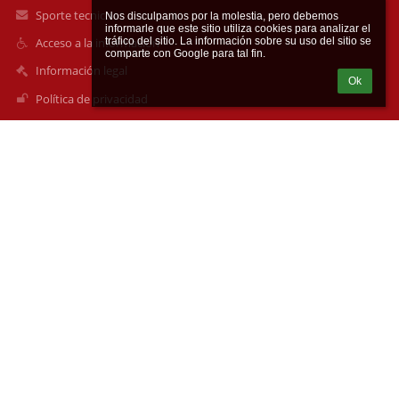
Sporte tecnico
Nos disculpamos por la molestia, pero debemos 
informarle que este sitio utiliza cookies para analizar el 
tráfico del sitio. La información sobre su uso del sitio se 
Acceso a la información
Información legal
Ok
Política de privacidad
Imprimir
Mapa del sitio
Sobre la Institución
Contacto
Noticias
Contactos
I E Lusitania Paz de Colombia
lusitania@ielusitania.edu.co
Correo principal
soportesecundaria@ielusitania.edu.co