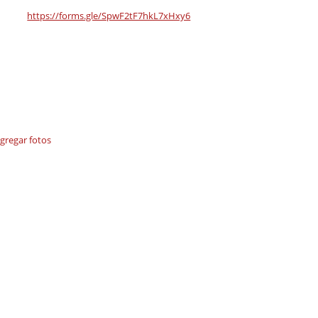
https://forms.gle/SpwF2tF7hkL7xHxy6
gregar fotos