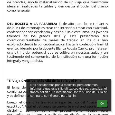
de prendas, sino la materialización de un viaje que transforma
ideas en realidades tangibles y demuestra el poder del diseño
como lenguaje.
DEL BOCETO A LA PASARELA:
El desafío para los estudiantes
de la MT de Patronaje es crear con intención, trazar con exactitud,
confeccionar con excelencia y pasión." Bajo este lema, los jóvenes
talentos de los grados 10°1 y 11°1 presentarán sus
colecciones,resultado de meses de trabajo en los que han
explorado desde la conceptualización hasta la confección final. El
evento, liderado por la docente Blanca Acosta Cuello, promete ser
una vitrina del potencial que se cultiva en nuestras aulas y un
testimonio del compromiso de la institución con una formación
integral y vanguardista.
"El Viaje Creativo: Más Allá de la Tela y el Hilo"
Nos disculpamos por la molestia, pero debemos 
El lema del evento encapsula perfectamente este recorrido:
informarle que este sitio utiliza cookies para analizar el 
comienza con la "creación con intención", donde nace el concepto
tráfico del sitio. La información sobre su uso del sitio se 
y se definen las primeras ideas en un boceto.
Luego, el desafío se traslada al rigor técnico del ";trazado con
Ok
exactitud". Aquí, el patronaje se convierte en el protagonista. Esta
disciplina, definida como el procedimiento técnico para
desarrollar un patrón a partir de un diseño, es la base que