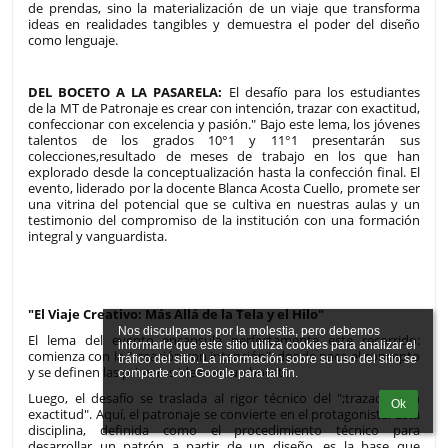
de prendas, sino la materialización de un viaje que transforma
ideas en realidades tangibles y demuestra el poder del diseño
como lenguaje.
DEL BOCETO A LA PASARELA:
El desafío para los estudiantes
de la MT de Patronaje es crear con intención, trazar con exactitud,
confeccionar con excelencia y pasión." Bajo este lema, los jóvenes
talentos de los grados 10°1 y 11°1 presentarán sus
colecciones,resultado de meses de trabajo en los que han
explorado desde la conceptualización hasta la confección final. El
evento, liderado por la docente Blanca Acosta Cuello, promete ser
una vitrina del potencial que se cultiva en nuestras aulas y un
testimonio del compromiso de la institución con una formación
integral y vanguardista.
"El Viaje Creativo: Más Allá de la Tela y el Hilo"
Nos disculpamos por la molestia, pero debemos 
El lema del evento encapsula perfectamente este recorrido:
informarle que este sitio utiliza cookies para analizar el 
comienza con la "creación con intención", donde nace el concepto
tráfico del sitio. La información sobre su uso del sitio se 
y se definen las primeras ideas en un boceto.
Luego, el desafío se traslada al rigor técnico del ";trazado con
Ok
exactitud". Aquí, el patronaje se convierte en el protagonista. Esta
disciplina, definida como el procedimiento técnico para
desarrollar un patrón a partir de un diseño, es la base que