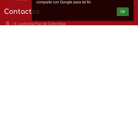
Contactos
Ok
I E Lusitania Paz de Colombia
lusitania@ielusitania.edu.co
Correo principal
soportesecundaria@ielusitania.edu.co
3044507274
3022947786
Cra 117A 63D -170
050036 Medellín
Colombia
soporteprimaria@ielusitania.edu.co
HORARIOS DE CLASE
Mañana: 6: 15 a 12:15 a.m.
Tarde: 12:30 - 5:30 p.m.
Preescolar: 12:00 a.m a 4:00 p.m.