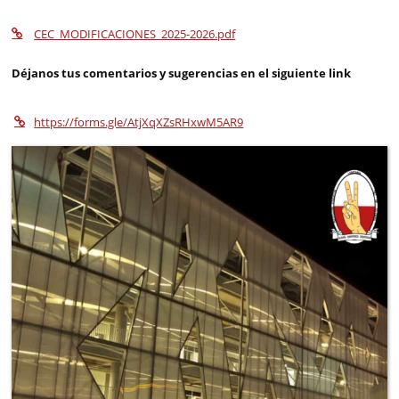
CEC_MODIFICACIONES_2025-2026.pdf
Déjanos tus comentarios y sugerencias en el siguiente link
https://forms.gle/AtjXqXZsRHxwM5AR9